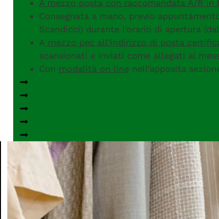
A mezzo posta con raccomandata A/R in 
Consegnata a mano, previo appuntamento te
Scandicci) durante l’orario di apertura (dal
A
mezzo pec all’indirizzo di posta certifi
scansionati e inviati come allegati al mes
Con
modalità on line
nell’apposita sezion
Scarica il bando e scopri come fare doman
Domanda di iscrizione alla selezione
Facsimile Curriculum vitae
Autocertificazione titolo di studio
Elenco documenti allegati