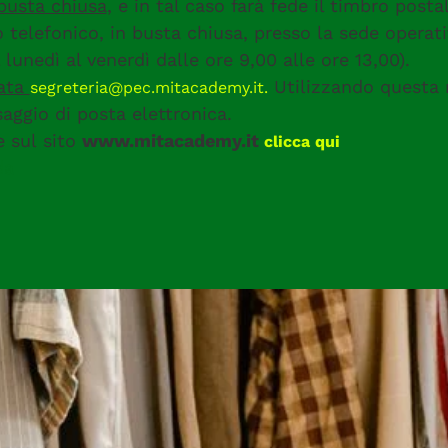
busta chiusa
, e in tal caso farà fede il timbro posta
lefonico, in busta chiusa, presso la sede operativa
 lunedì al venerdì dalle ore 9,00 alle ore 13,00).
cata
Utilizzando questa 
segreteria@pec.mitacademy.it.
saggio di posta elettronica.
e sul sito
www.mitacademy.it
clicca qui
da