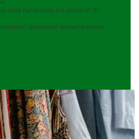
le;
 della Fondazione (via Galilei n° 31
modalità i documenti dovranno essere