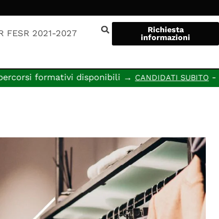
Richiesta
R FESR 2021-2027
informazioni
tivi disponibili →
- Open Day in
CANDIDATI SUBITO