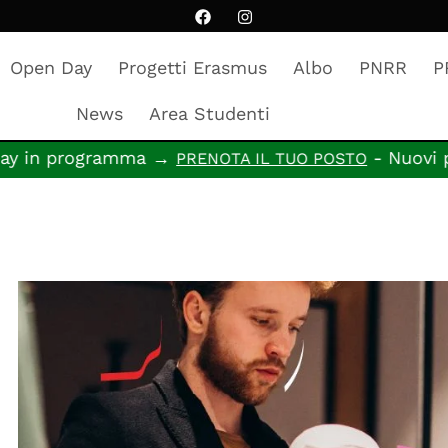
Open Day
Progetti Erasmus
Albo
PNRR
P
News
Area Studenti
amma →
- Nuovi percorsi forma
PRENOTA IL TUO POSTO