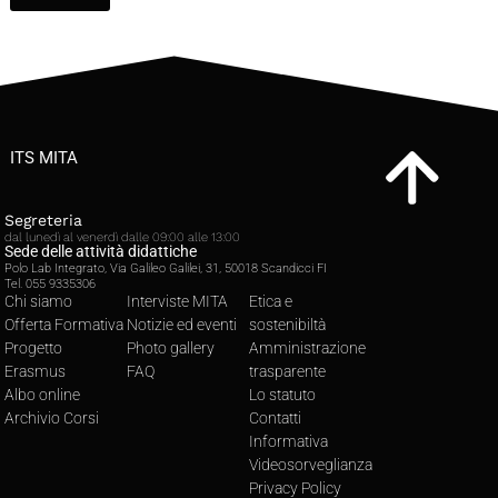
ITS MITA
Segreteria
dal lunedì al venerdì dalle 09:00 alle 13:00
Sede delle attività didattiche
Polo Lab Integrato, Via Galileo Galilei, 31, 50018 Scandicci FI
Tel. 055 9335306
Chi siamo
Interviste MITA
Etica e
Offerta Formativa
Notizie ed eventi
sostenibiltà
Progetto
Photo gallery
Amministrazione
Erasmus
FAQ
trasparente
Albo online
Lo statuto
Archivio Corsi
Contatti
Informativa
Videosorveglianza
Privacy Policy