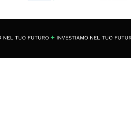
 TUO FUTURO
INVESTIAMO NEL TUO FUTURO
I
Dichiaro di aver letto
Acconsento al trattam
su iniziative dell'istitu