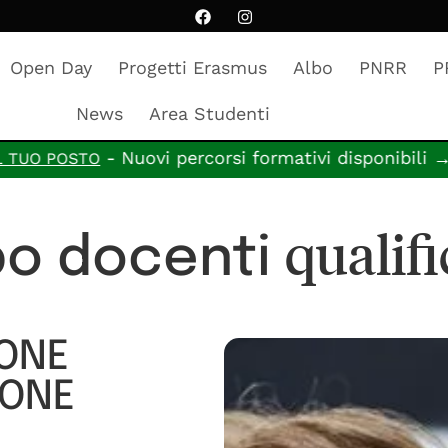
Open Day
Progetti Erasmus
Albo
PNRR
P
News
Area Studenti
- Nuovi percorsi formativi disponibili →
STO
CANDIDA
qualifi
bo docenti
IONE
IONE