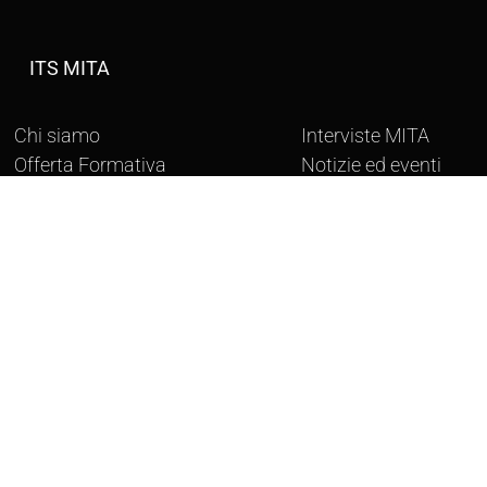
ITS MITA
Chi siamo
Interviste MITA
Offerta Formativa
Notizie ed eventi
Progetto Erasmus
Photo gallery
Albo online
FAQ
Archivio Corsi