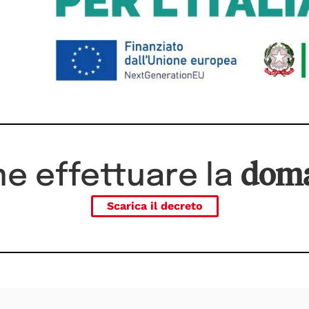
dom
e effettuare la
Scarica il decreto