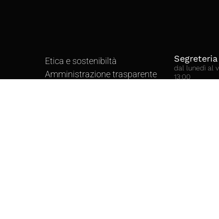
Segreteria
Etica e sostenibiltà
dal lunedì al 
Amministrazione trasparente
13:00
Sede delle a
Lo statuto
Polo Lab Integra
Contatti
50018 Scandicc
Tel. 055 9335
Informativa Videosorveglianza
Privacy Policy
Cookie Policy