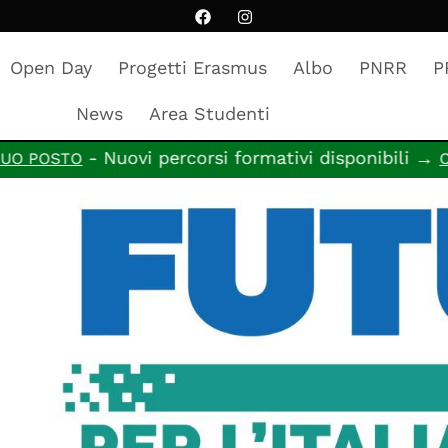
Open Day
Progetti Erasmus
Albo
PNRR
P
News
Area Studenti
- Nuovi percorsi formativi disponibili →
 POSTO
CAND