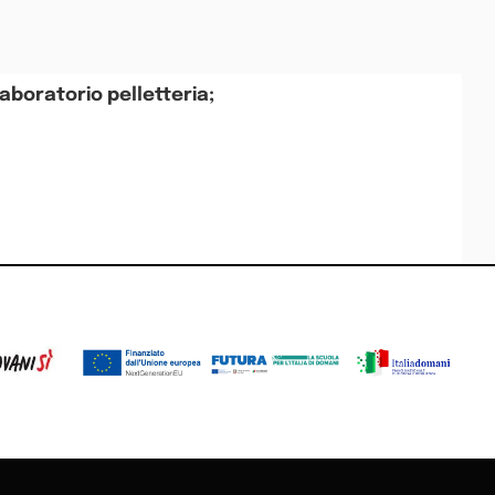
laboratorio pelletteria;
De