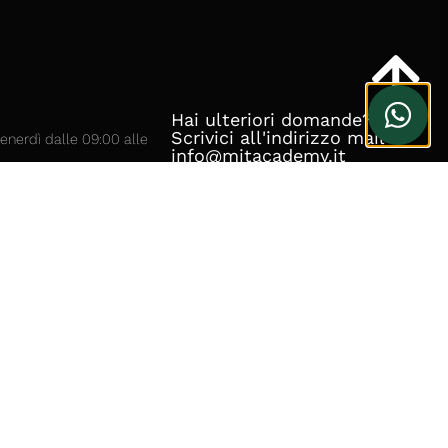
Hai ulteriori domande?
Scrivici all'indirizzo mail
venerdì dalle 09:00 alle
info@mitacademy.it
ttività didattiche
to, Via Galileo Galilei, 31,
i FI
306