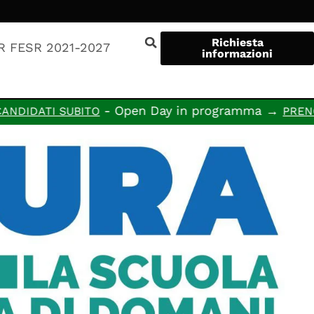
Richiesta
R FESR 2021-2027
informazioni
- Open Day in programma →
IDATI SUBITO
PRENOTA 