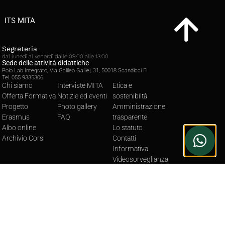
ITS MITA
Segreteria
dal lunedì al venerdì dalle 09:00 alle 13:00
Sede delle attività didattiche
Polo Lab Integrato, Via Galileo Galilei, 31, 50018 Scandicci FI
Tel. 055 9335306
Chi siamo
Interviste MITA
Etica e
Offerta Formativa
Notizie ed eventi
sostenibiltà
Progetto
Photo gallery
Amministrazione
Erasmus
FAQ
trasparente
Albo online
Lo statuto
Archivio Corsi
Contatti
Informativa
Videosorveglianza
Privacy Policy
Cookie Policy
Hai ulteriori domande?
Scrivici all'indirizzo mail
info@mitacademy.it