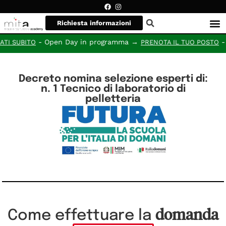
Richiesta informazioni
- Open Day in programma →
- N
TI SUBITO
PRENOTA IL TUO POSTO
Decreto nomina selezione esperti di:
n. 1 Tecnico di laboratorio di
pelletteria
domanda
Come effettuare la