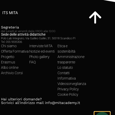
ITS MITA
Segreteria
dal lunedì al venerdì dalle 09:00 alle 13:00
Sede delle attività didattiche
Polo Lab Integrato, Via Galileo Galilei, 31, 50018 Scandicci FI
Tel. 055 9335306
Chi siamo
Interviste MITA
Etica e
Offerta Formativa
Notizie ed eventi
sostenibiltà
Progetto
Photo gallery
Amministrazione
Erasmus
FAQ
trasparente
Albo online
Lo statuto
Archivio Corsi
Contatti
Informativa
Videosorveglianza
Privacy Policy
Cookie Policy
Hai ulteriori domande?
Scrivici all'indirizzo mail
info@mitacademy.it