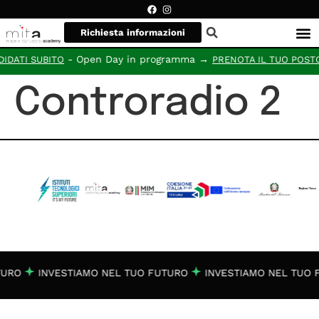
Richiesta informazioni
- Open Day in programma →
IDATI SUBITO
PRENOTA IL TUO POSTO
Controradio 2
TURO
INVESTIAMO NEL TUO FUTURO
INVESTIAMO NEL TUO 