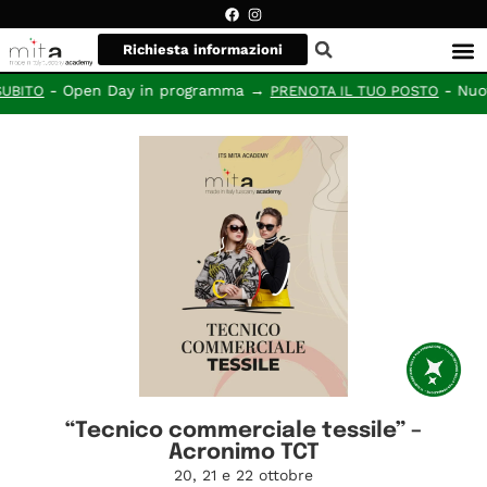
Richiesta informazioni
- Open Day in programma →
- Nuovi p
ITO
PRENOTA IL TUO POSTO
“Tecnico commerciale tessile” –
Acronimo TCT
20, 21 e 22 ottobre